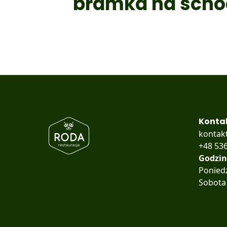
bramka na sch
Konta
kontak
+48 536
Godzin
Poniedz
Sobota 